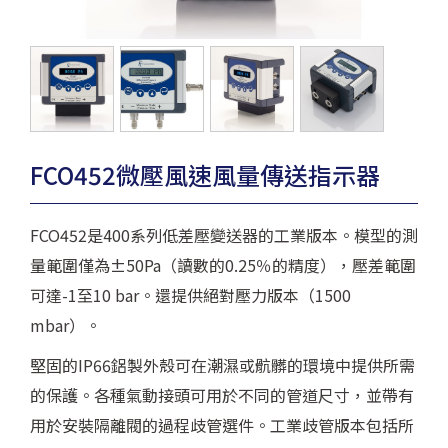
FCO452微壓風速風量傳送指示器
FCO452是400系列低差壓變送器的工業版本。模型的測
量範圍僅為±50Pa（讀數的0.25％的精度），壓差範圍
可達-1至10 bar。還提供絕對壓力版本（1500
mbar）。
堅固的IP66鋁製外殼可在潮濕或骯髒的環境中提供所需
的保護。各種氣動接頭可用於不同的管道尺寸，並帶有
用於安裝隔離閥的過程歧管選件。工業歧管版本包括所