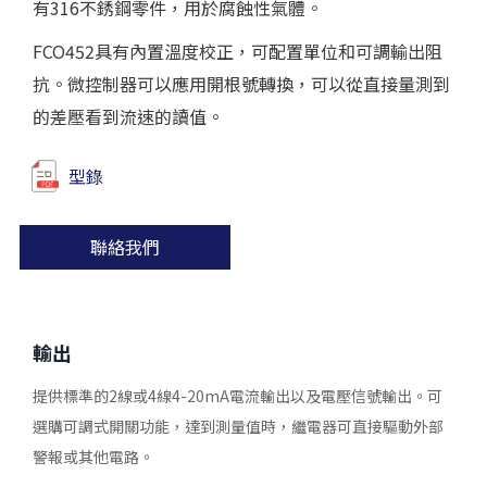
有316不銹鋼零件，用於腐蝕性氣體。
FCO452具有內置溫度校正，可配置單位和可調輸出阻
抗。微控制器可以應用開根號轉換，可以從直接量測到
的差壓看到流速的讀值。
型錄
聯絡我們
輸出
提供標準的2線或4線4-20mA電流輸出以及電壓信號輸出。可
選購可調式開關功能，達到測量值時，繼電器可直接驅動外部
警報或其他電路。