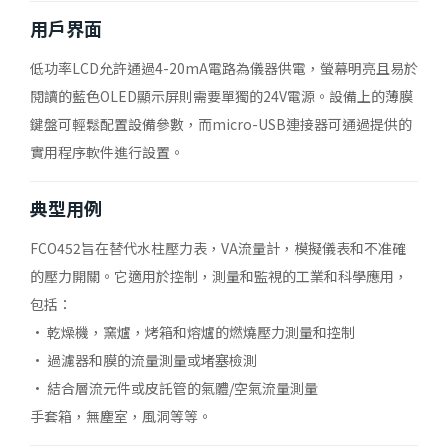
用戶界面
低功率LCD允許通過4-20mA電路為儀器供電，螢幕明亮且易於
閱讀的藍色OLED顯示屏則需要單獨的24V電源。設備上的薄膜
鍵盤可輕鬆配置設備參數，而micro-USB連接器可通過提供的
實用程序軟件進行設置。
典型用例
FCO452旨在替代水柱壓力表，VA流量計，模擬儀表和不准確
的壓力開關。它適用於控制，測量和監視的工業和科學應用，
包括：
• 乾燥機，窯爐，烤箱和熔爐的燃燒壓力測量和控制
• 過濾器和膜的流量測量或堵塞檢測
• 結合層流元件或皮託管的氣體/空氣流量測量
手套箱，無塵室，風洞等等。