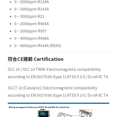
0 ~ 2000ppm R134A
0 ~ 2000ppm R143A
0 ~ 2000ppm R22
0 ~ 2000ppm R404A
0 ~ 2000ppm R507
0 ~ 4000ppm R408A
0 ~ 4000ppm R434A (RS45)
符合CE規範 Certification
OLC 10 / OLC 10 TWIN: Electromagnetic compatibility
according to EN 50270:06 (type 1) ATEX II 3 G / Ex nA IIC T6
OLCT 10 (Catalytic): Electromagnetic compatibility
according to EN 50270:06 (type 1) ATEX II 3 G / Ex nA IIC T4