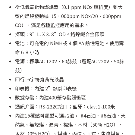
從低氮氧化物燃燒器（0.1 ppm NOx 解析度）到大
型的燃燒發動機（5，000ppm NOx/20，000ppm
CO），滿足各種監控應用的需求。
探頭：9”L. X 3. 8”OD。鉻鎳鐵合金探頭
電池：可充電的 NiMH或 4 個 AA 鹼性電池。使用壽
命 6-8 小時
電源：標準AC 120V，60赫茲（選配AC 220V，50赫
茲）
四行16字符寬背光液晶
印表機：內建 2”熱感印表機
數據存儲：內建400筆存儲緩衝區
通訊介面：RS-232C接口；藍牙：class1-100米
內建15種燃料類型可選#2油， #4石油、#6石油、天
然氣、無煙煤、瀝青、褐煤、木材（50% H2O）、
木材（0% H2O）、煤油、丙烷、丁烷、焦爐煤氣、