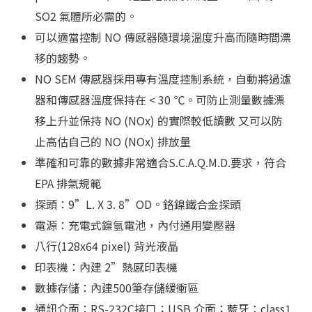
SO2 氣體所必需的。
可以適當控制 NO 傳感器隨環境溫度升高而隨時間漂
移的趨勢。
NO SEM 傳感器採用專有溫度控制系統，自動將過濾
器和傳感器溫度保持在 < 30 ℃。可防止測量數據漂
移上升並保持 NO (NOx) 的實際較低讀數 又可以防
止高估自己的 NO (NOx) 排放量
準確和可靠的數據非常適合S.C.A.Q.M.D.要求，符合
EPA 排氣規範
探頭：9”L. X 3. 8”OD。鉻鎳鐵合金探頭
電源：充電式鎳氫電池，內付通用變壓器
八行(128x64 pixel) 背光液晶
印表機：內建 2”熱感印表機
數據存儲：內建500筆存儲緩衝區
通訊介面：RS-232C接口；USB 介面；藍牙：class1