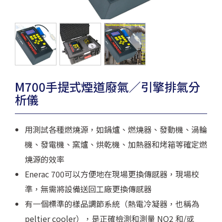
M700手提式煙道廢氣／引擎排氣分
析儀
用測試各種燃燒源，如鍋爐、燃燒器、發動機、渦輪
機、發電機、窯爐、烘乾機、加熱器和烤箱等確定燃
燒源的效率
Enerac 700可以方便地在現場更換傳感器，現場校
準，無需將設備送回工廠更換傳感器
有一個標準的樣品調節系統（熱電冷凝器，也稱為
peltier cooler），是正確檢測和測量 NO2 和/或