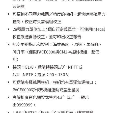
及絕壓
可更換不同壓力範圍／精度的模組，超快速精確壓力
控制，校正時只需模組校正
28種壓力單位加上4個自行定義單位，可使用Intecal
校正軟體自動校正，並可印出校正報告
航空中的指示和控制：海拔高度 、風速、馬赫數、
爬升率（僅限PACE6000與CM2-A控制模組一起使
用）
接頭：G1/8，選購轉接頭1/8”NPTF或
1/4”NPTF；電源：90 ~ 130 V
可選購多種範圍模組，模組均有單獨氣源接口；
PACE6000可作雙模組連動或差壓量測
高解析度彩色觸控式螢幕4.3”或7”，顯示
±9999999，
UBS／RS232／IEEE／乙太網介面，連接電腦