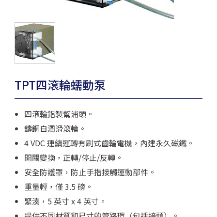
TPT四滾輪蠕動泵
四滾輪鋁製幫浦頭。
鑄銅自潤滑滾輪。
4 VDC 連續運轉有刷式齒輪電機，內建永久磁鐵。
開關變換，正轉/停止/反轉。
安全防護罩，防止手指接觸運動部件。
重量輕，僅 3.5 磅。
緊湊，5 英寸 x 4 英寸。
提供不同材質和尺寸的管路環（包括接頭）。