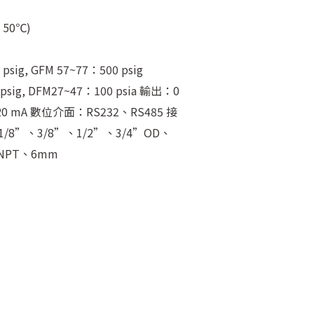
 50℃)
psig, GFM 57~77：500 psig
psig, DFM27~47：100 psia
輸出：0
20 mA
數位介面：RS232、RS485
接
/8”、3/8”、1/2”、3/4”OD、
FNPT、6mm