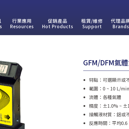
訊
行業應用
促銷產品
租賃/維修
代理品
s
Resources
Hot Products
Support
Brands
GFM/DFM氣
特點：可選顯示或不
範圍：0 ~ 10 L/min到
流體：各種氣體
精度：±1.0% ~ ±1
接觸液材質：鋁或
反應時間：平均0.6 ~