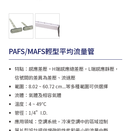
PAFS/MAFS輕型平均流量管
特點：感應差壓。H端感應總差壓，L端感應靜壓，
信號間的差異為差壓、流速壓
範圍：8.02 ~ 60.72 cm...等多種範圍可供選擇
流體：氣體及相容氣體
溫度：4 ~ 49℃
管徑：1/4”I.D.
應用領域：空調系統，冷凍空調中的區域控制
葉片型設計提供增強的性能和最小的流量中斷