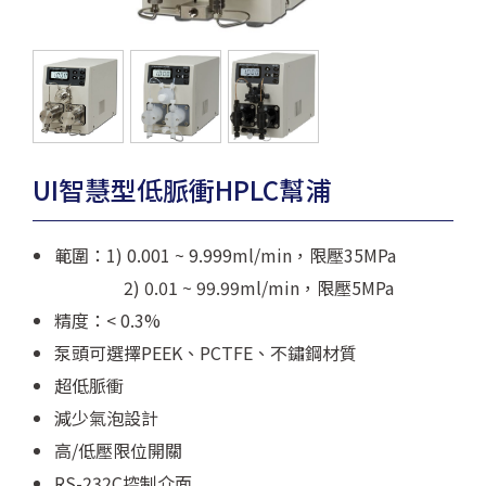
UI智慧型低脈衝HPLC幫浦
範圍：1) 0.001 ~ 9.999ml/min，限壓35MPa
2) 0.01 ~ 99.99ml/min，限壓5MPa
精度：< 0.3%
泵頭可選擇PEEK、PCTFE、不鏽鋼材質
超低脈衝
減少氣泡設計
高/低壓限位開關
RS-232C控制介面